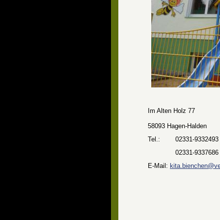
I
m Alten Holz 77
58093 Hagen-Halden
Tel.: 
02331-9332493
02331-9337686
E-Mail: 
kita.bienchen@ve